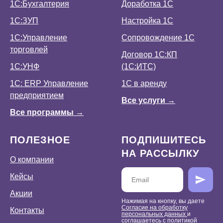
1С:Бухгалтерия
Доработка 1С
1С:ЗУП
Настройка 1С
1С:Управление
Сопровождение 1С
торговлей
Договор 1С:КП
1С:УНФ
(1С:ИТС)
1С: ERP Управление
1С в аренду
предприятием
Все услуги →
Все программы →
ПОЛЕЗНОЕ
ПОДПИШИТЕСЬ
НА РАССЫЛКУ
О компании
Кейсы
Акции
Нажимая на кнопку, вы даете
Согласие на обработку
Контакты
персональных данных
и
соглашаетесь c
политикой