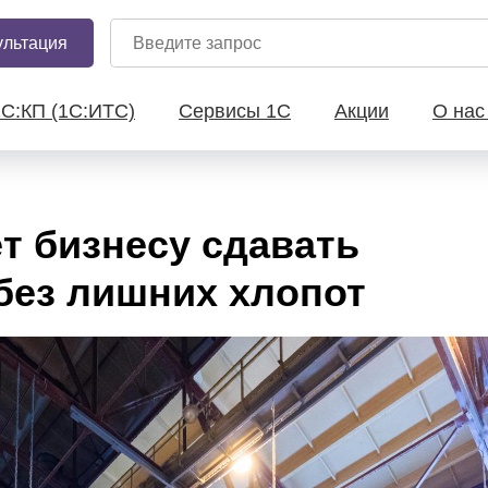
ультация
1С:КП (1С:ИТС)
Сервисы 1С
Акции
О на
т бизнесу сдавать
без лишних хлопот