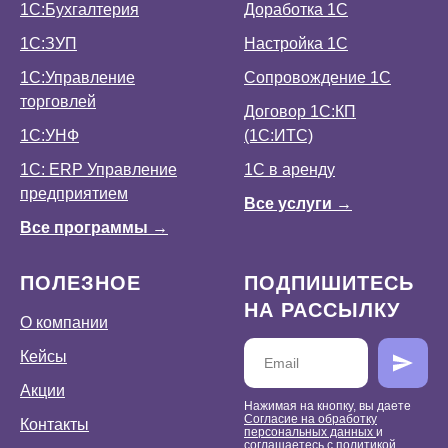
1С:Бухгалтерия
Доработка 1С
1С:ЗУП
Настройка 1С
1С:Управление
Сопровождение 1С
торговлей
Договор 1С:КП
1С:УНФ
(1С:ИТС)
1С: ERP Управление
1С в аренду
предприятием
Все услуги →
Все программы →
ПОЛЕЗНОЕ
ПОДПИШИТЕСЬ
НА РАССЫЛКУ
О компании
Кейсы
Акции
Нажимая на кнопку, вы даете
Согласие на обработку
Контакты
персональных данных
и
соглашаетесь c
политикой