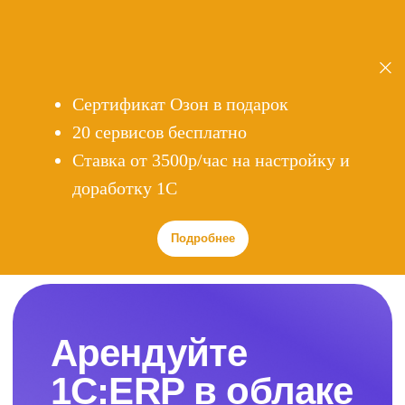
Сертификат Озон в подарок
20 сервисов бесплатно
Cтавка от 3500р/час на настройку и
доработку 1С
Подробнее
Арендуйте
1С:ERP в облаке
Современные технологии для вашего
бизнеса