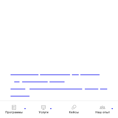
Оптимизация бизнес-процессов и
документооборота в
исследовательском институте через
1С:ERP
Программы
Услуги
Кейсы
Наш опыт