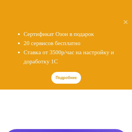
Сертификат Озон в подарок
20 сервисов бесплатно
Cтавка от 3500р/час на настройку и
доработку 1С
Подробнее
Внедрение
1С:ERP
Управление