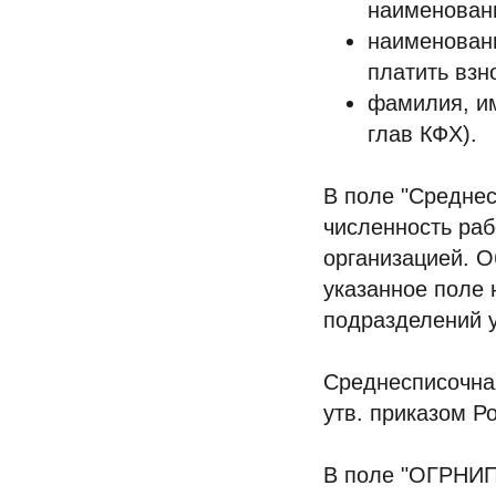
наименовани
наименовани
платить взн
фамилия, им
глав КФХ).
В поле "Среднес
численность раб
организацией. 
указанное поле 
подразделений у
Среднесписочная
утв. приказом Р
В поле "ОГРНИП