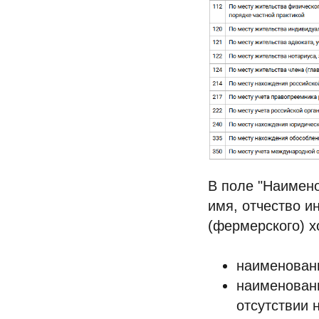
В поле "Наимен
имя, отчество и
(фермерского) х
наименовани
наименовани
отсутствии 