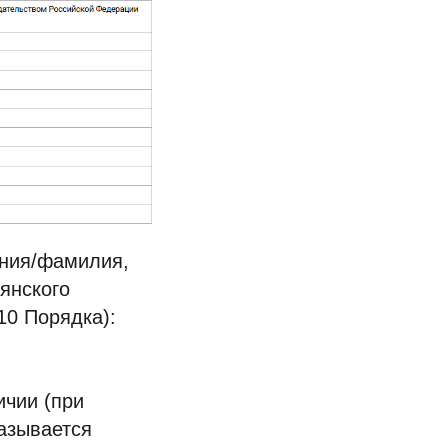
ения/фамилия,
янского
10 Порядка):
ичии (при
азывается