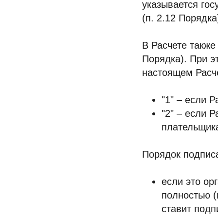
указывается гос
(п. 2.12 Порядка
В Расчете также
Порядка). При э
настоящем Расче
"1" – если 
"2" – если 
плательщик
Порядок подписан
если это ор
полностью (
ставит подп