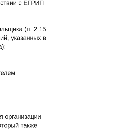
тствии с ЕГРИП
льщика (п. 2.15
ий, указанных в
):
телем
ля организации
оторый также