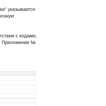
ки" указывается
квозную
тствии с кодами,
в Приложении №