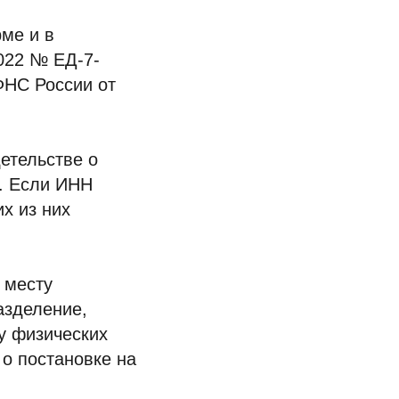
рме и в
2022 № ЕД-7-
ФНС России от
етельстве о
я. Если ИНН
их из них
 месту
азделение,
у физических
 о постановке на