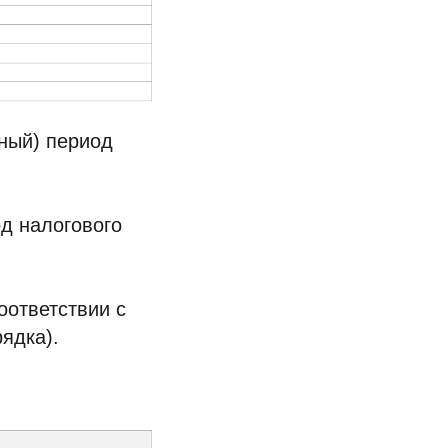
тный) период
од налогового
оответствии с
ядка).