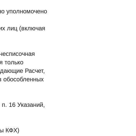
но уполномочено
их лиц (включая
днесписочная
я только
сдающие Расчет,
ов обособленных
п. 16 Указаний,
вы КФХ)