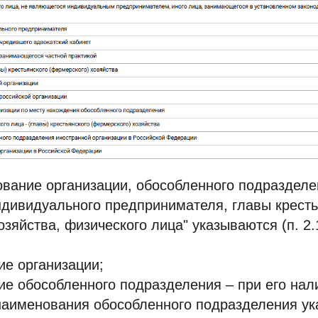
ование организации, обособленного подраздел
ндивидуального предпринимателя, главы кресть
озяйства, физического лица" указываются (п. 2.
е организации;
е обособленного подразделения – при его нал
наименования обособленного подразделения ук