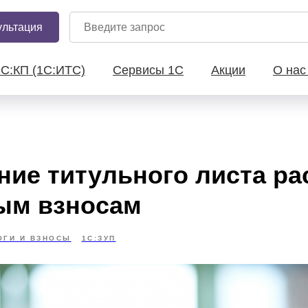
ультация
1С:КП (1С:ИТС)
Сервисы 1С
Акции
О на
ние титульного листа ра
ым взносам
ОГИ И ВЗНОСЫ
1С:ЗУП