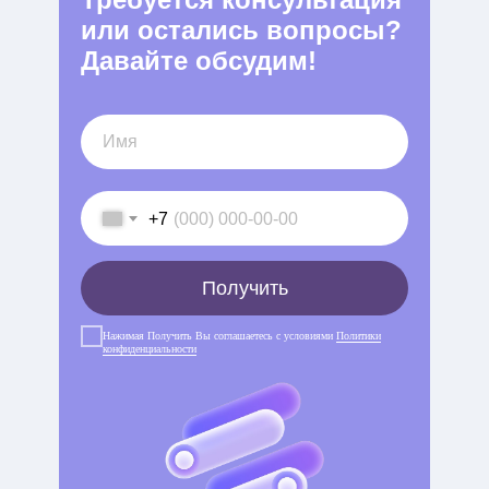
или остались вопросы?
Давайте обсудим!
+7
Получить
Нажимая Получить Вы соглашаетесь с условиями
Политики
конфиденциальности