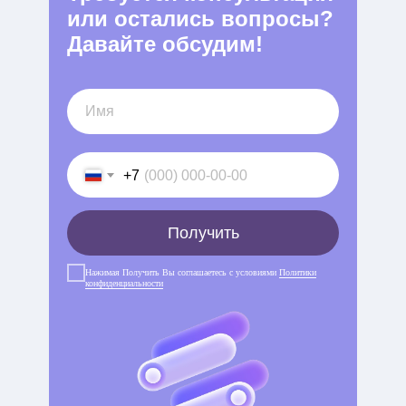
или остались вопросы?
Давайте обсудим!
+7
Получить
Нажимая Получить Вы соглашаетесь с условиями
Политики
конфиденциальности