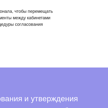
сонала, чтобы перемещать
менты между кабинетами
цедуры согласования
ования и утверждения