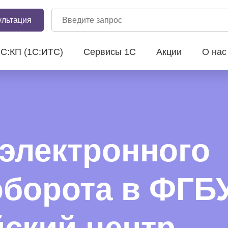
ультация
1С:КП (1С:ИТС)
Сервисы 1С
Акции
О на
электронного
оборота в ФГБ
ский центр