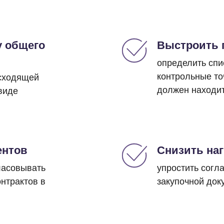
у общего
Выстроить 
определить спи
контрольные точ
исходящей
должен находит
виде
ентов
Снизить наг
ласовывать
упростить согл
онтрактов в
закупочной док