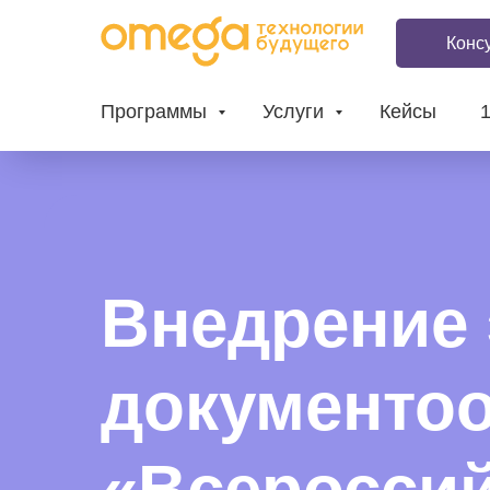
Конс
Программы
Услуги
Кейсы
Внедрение 
документо
«Всероссий