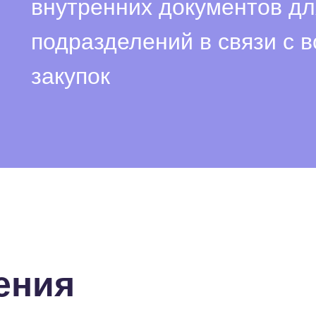
внутренних документов д
подразделений в связи с
закупок
ения