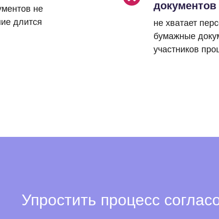
документов
ументов не
ние длится
не хватает пер
бумажные доку
участников про
Упростить процесс соглас