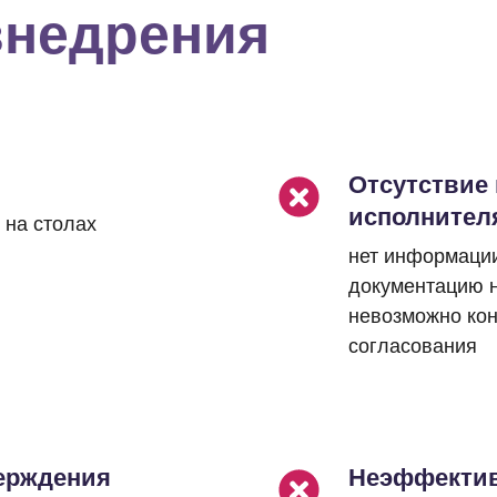
внедрения
Отсутствие
исполнител
 на столах
нет информации 
документацию н
невозможно кон
согласования
ерждения
Неэффектив