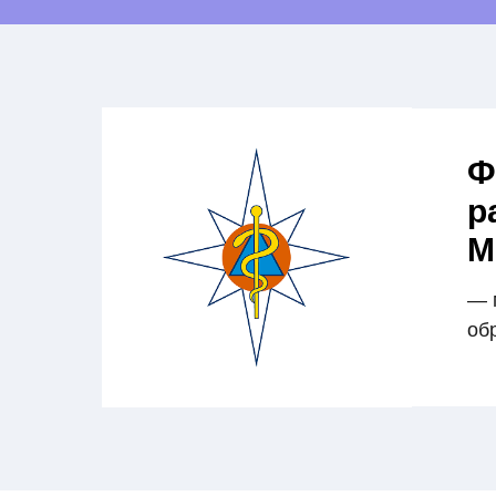
Ф
р
М
— 
об