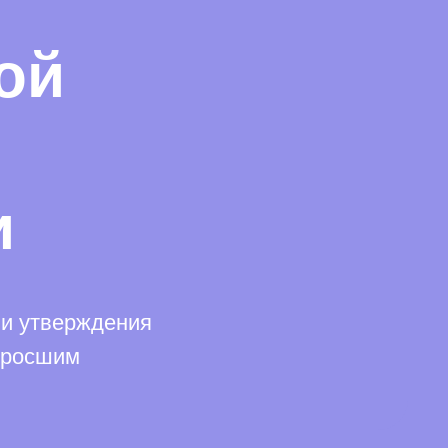
ой
и
 и утверждения
озросшим